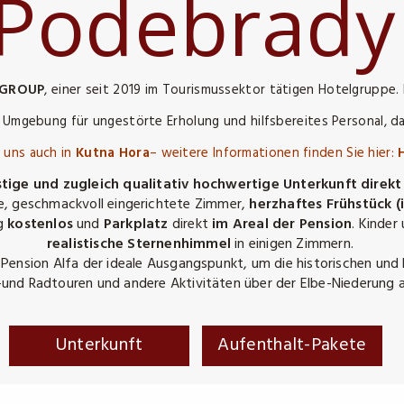
Podebrad
 GROUP
, einer seit 2019 im Tourismussektor tätigen Hotelgruppe.
 Umgebung für ungestörte Erholung und hilfsbereites Personal, das
 uns auch in
Kutna Hora
– weitere Informationen finden Sie hier:
stige und zugleich qualitativ hochwertige Unterkunft dire
e, geschmackvoll eingerichtete Zimmer,
herzhaftes Frühstück 
ng
kostenlos
und
Parkplatz
direkt
im Areal der Pension
. Kinder
realistische Sternenhimmel
in einigen Zimmern.
 Pension Alfa der ideale Ausgangspunkt, um die historischen und
-und Radtouren und andere Aktivitäten über der Elbe-Niederung an
Unterkunft
Aufenthalt-Pakete