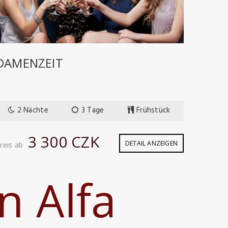
DAMENZEIT
VERK
5 B
2 Nächte
3 Tage
Frühstück
5 
3 300 CZK
DETAIL ANZEIGEN
reis ab
Preis a
n Alfa