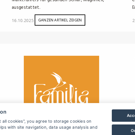
Marktführers für gesunden Schlaf, Magniflex,
e
ausgestattet.
E
16.10.2025
2
GANZEN ARTIKEL ZEIGEN
W
ion
Acce
t all cookies", you agree to storage cookies on
lps with site navigation, data usage analysis and
O
.