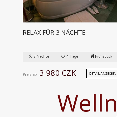
HTE,
RELAX FÜR 3 NÄCHTE
tück
3 Nächte
4 Tage
Frühstück
3 980 CZK
NZEIGEN
DETAIL ANZEIGEN
Preis ab
Welln