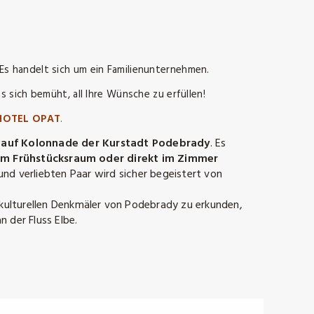
y
 Es handelt sich um ein Familienunternehmen.
 sich bemüht, all Ihre Wünsche zu erfüllen!
HOTEL OPAT
.
kt auf Kolonnade der Kurstadt Podebrady
.
Es
(im Frühstücksraum oder direkt im Zimmer
 und verliebten Paar wird sicher begeistert von
 kulturellen Denkmäler von Podebrady zu erkunden,
 der Fluss Elbe.