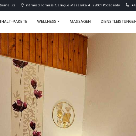
@email.cz
náměstí Tomáše Garrigue Masaryka 4 , 29001 Poděbrady
+4
THALT-PAKETE
WELLNESS
MASSAGEN
DIENSTLEISTUNGE