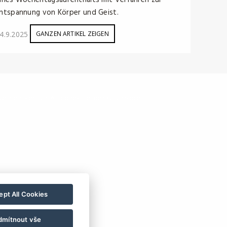
ines Wochentagsaufenthalts mit Verfahren zur
ntspannung von Körper und Geist.
4.9.2025
GANZEN ARTIKEL ZEIGEN
ellness Pension Alfa direkt an der Kolonnade
pt All Cookies
dmítnout vše